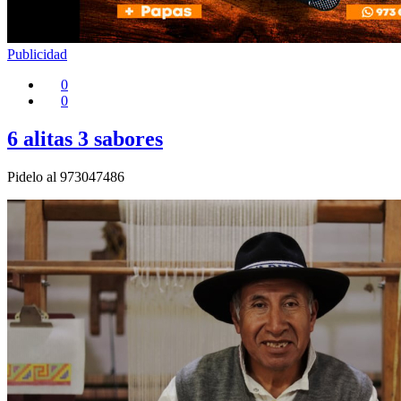
Publicidad
0
0
6 alitas 3 sabores
Pidelo al 973047486